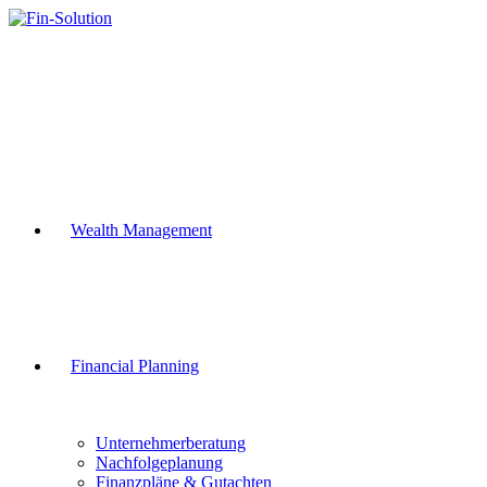
Zum
Inhalt
springen
Wealth Management
Financial Planning
Unternehmerberatung
Nachfolgeplanung
Finanzpläne & Gutachten