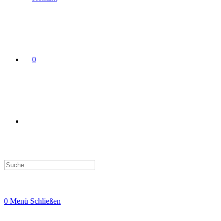
0
Search
this
website
0
Menü
Schließen