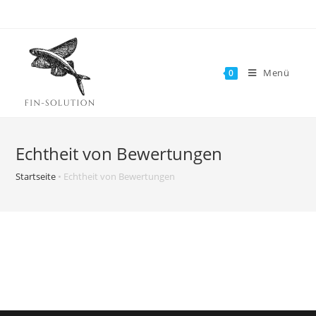
Zum
Inhalt
springen
Menü
0
Echtheit von Bewertungen
Startseite
•
Echtheit von Bewertungen