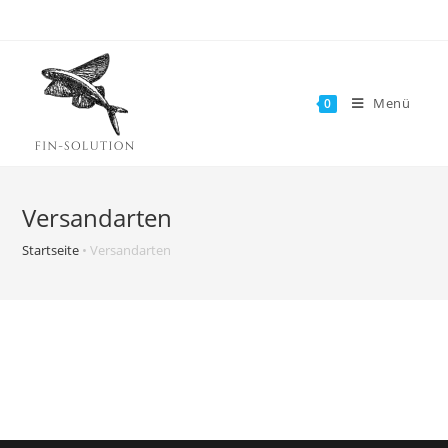
Zum
Inhalt
springen
Menü
0
Versandarten
Startseite
•
Versandarten